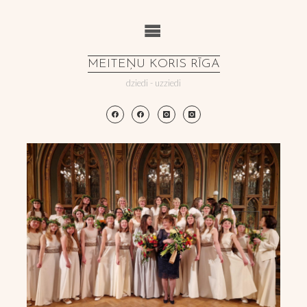
Skip
to
content
MEITEŅU KORIS RĪGA
dziedi - uzziedi