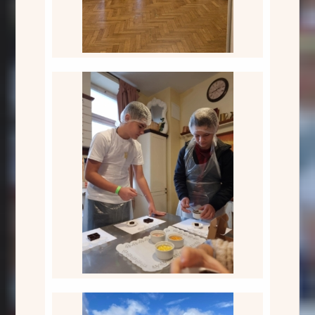
Laimas šokolādes fabrikā
Mežaparka Lielajā estrādē