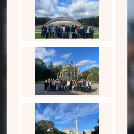
Mukačevas zēnu kori
Pie Brīvības pieminekļa