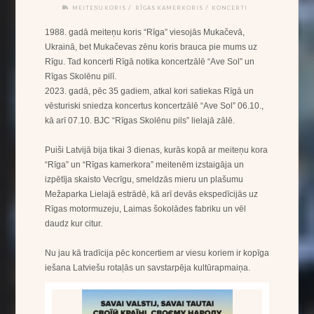
/
/
MEITEŅU KORIS
RĪGAS KAMERKORIS
KONCERTI
1988. gadā meiteņu koris “Rīga” viesojās Mukačevā,
Ukrainā, bet Mukačevas zēnu koris brauca pie mums uz
Rīgu. Tad koncerti Rīgā notika koncertzālē “Ave Sol” un
Rīgas Skolēnu pilī.
2023. gadā, pēc 35 gadiem, atkal kori satiekas Rīgā un
vēsturiski sniedza koncertus koncertzālē “Ave Sol” 06.10.,
kā arī 07.10. BJC “Rīgas Skolēnu pils” lielajā zālē.
Puiši Latvijā bija tikai 3 dienas, kurās kopā ar meiteņu kora
“Rīga” un “Rīgas kamerkora” meitenēm izstaigāja un
izpētīja skaisto Vecrīgu, smeldzās mieru un plašumu
Mežaparka Lielajā estrādē, kā arī devās ekspedīcijās uz
Rīgas motormuzeju, Laimas šokolādes fabriku un vēl
daudz kur citur.
Nu jau kā tradīcija pēc koncertiem ar viesu koriem ir kopīga
iešana Latviešu rotaļās un savstarpēja kultūrapmaiņa.
Koncerta afiša