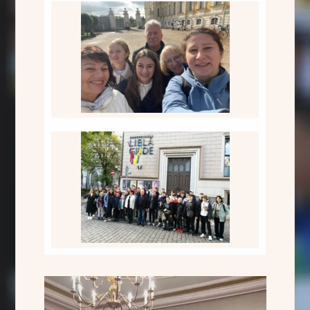
Rundāles pilī
Vecrīgas apskate