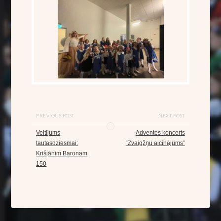
PREVIOUS POST
NEXT POST
Veltījums
Adventes koncerts
tautasdziesmai:
“Zvaigžņu aicinājums”
Krišjānim Baronam
150