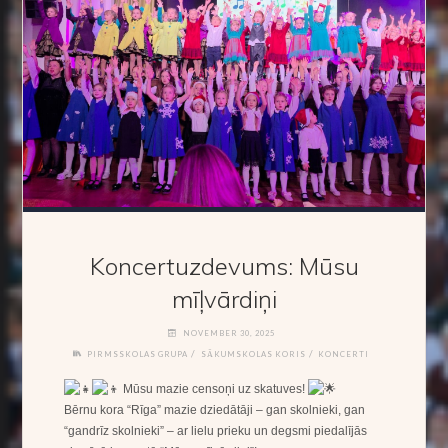
Koncertuzdevums: Mūsu
mīļvārdiņi
NOVEMBER 30, 2025
/
/
PIRMSSKOLAS GRUPA
SĀKUMSKOLAS KORIS
KONCERTI
Mūsu mazie censoņi uz skatuves!
Bērnu kora “Rīga” mazie dziedātāji – gan skolnieki, gan
“gandrīz skolnieki” – ar lielu prieku un degsmi piedalījās