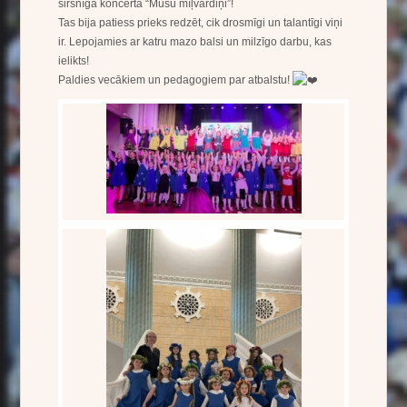
sirsnīgā koncertā “Mūsu mīļvārdiņi”!
Tas bija patiess prieks redzēt, cik drosmīgi un talantīgi viņi
ir. Lepojamies ar katru mazo balsi un milzīgo darbu, kas
ielikts!
Paldies vecākiem un pedagogiem par atbalstu!