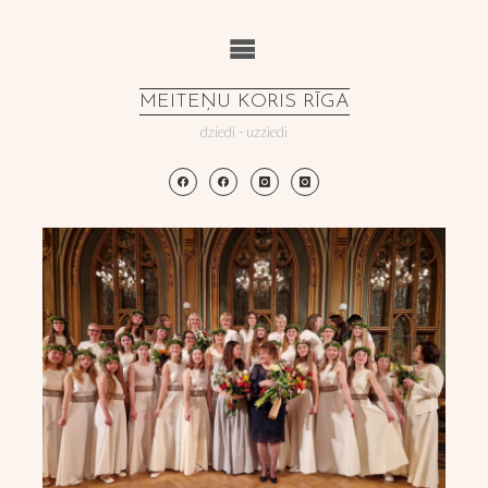
Skip
to
content
MEITEŅU KORIS RĪGA
dziedi - uzziedi