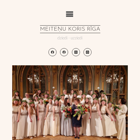
Skip
to
content
MEITEŅU KORIS RĪGA
dziedi - uzziedi