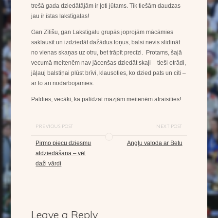
trešā gada dziedātājām ir ļoti jūtams. Tik tiešām daudzas
jau īr īstas lakstīgalas!
Gan Zīlīšu, gan Lakstīgalu grupās joprojām mācāmies
saklausīt un izdziedāt dažādus toņus, balsi nevis slidināt
no vienas skaņas uz otru, bet trāpīt precīzi. Protams, šajā
vecumā meitenēm nav jācenšas dziedāt skaļi – tieši otrādi,
jāļauj balstiņai plūst brīvi, klausoties, ko dzied pats un citi –
ar to arī nodarbojamies.
Paldies, vecāki, ka palīdzat mazjām meitenēm atraisīties!
PREVIOUS POST
NEXT POST
Pirmo piecu dziesmu
Angļu valoda ar Betu
atdziedāšana – vēl
daži vārdi
Leave a Reply