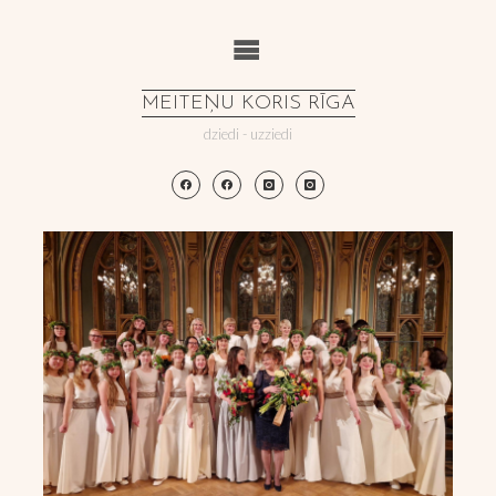
Skip
to
content
MEITEŅU KORIS RĪGA
dziedi - uzziedi