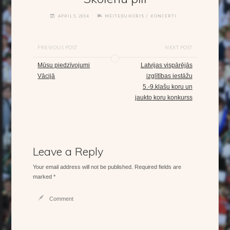
/
APRIL 5, 2014
MEITEŅU KORIS
KONCERTI
PREVIOUS POST
NEXT POST
Mūsu piedzīvojumi
Latvijas vispārējās
Vācijā
izglītības iestāžu
5.-9.klašu koru un
jaukto koru konkurss
Leave a Reply
Your email address will not be published.
Required fields are
marked
*