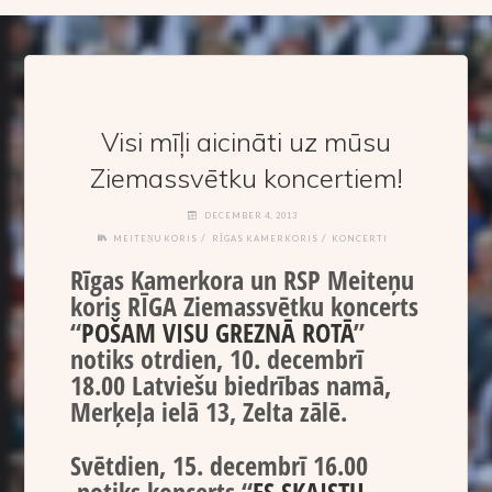
Visi mīļi aicināti uz mūsu
Ziemassvētku koncertiem!
DECEMBER 4, 2013
/
/
MEITEŅU KORIS
RĪGAS KAMERKORIS
KONCERTI
Rīgas Kamerkora un RSP Meiteņu
koris RĪGA Ziemassvētku koncerts
“
POŠAM VISU GREZNĀ ROTĀ
”
notiks otrdien, 10. decembrī
18.00 Latviešu biedrības namā,
Merķeļa ielā 13, Zelta zālē.
Svētdien, 15. decembrī 16.00
notiks koncerts “
ES SKAISTU