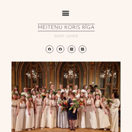
Skip
to
content
MEITEŅU KORIS RĪGA
dziedi - uzziedi